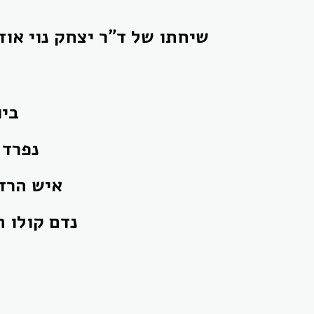
ביום ה
ד"ר יצחק נוי
נפרד 
איש הרדי
נדם קולו החם הבוקע ממקלט הרדיו