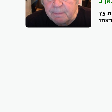
אן ב
שיחתו של ד"ר יצחק נוי אודות יאנוש קורצ'אק, ביום 5.8.2017, במלאת 75
רצחו