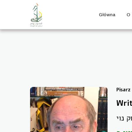
Główna
O
Pisarz
Writ
 נוי