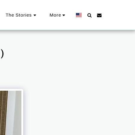
The Stories
More
N)