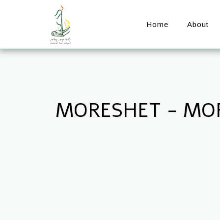
Home
About
MORESHET - MOR