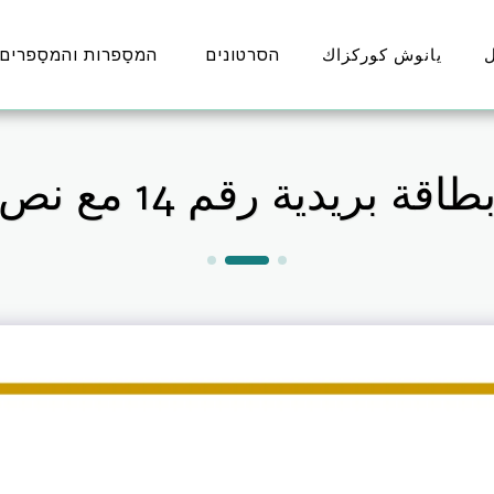
يانوش كوركزاك
הסרטונים
המסַפרות והמסַפרים
طاقة بريدية رقم 14 مع نص