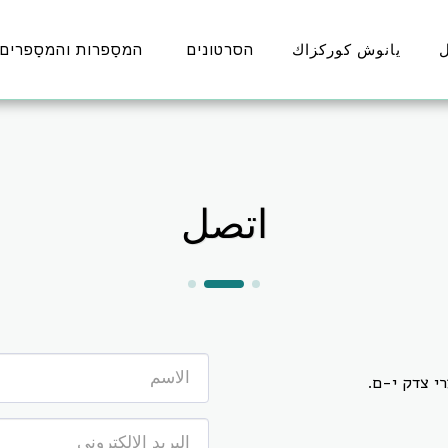
يانوش كوركزاك
הסרטונים
המסַפרות והמסַפרים
اتصل