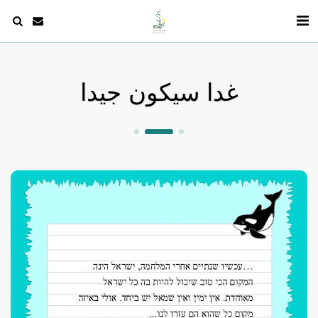
غدا سيكون جيدا