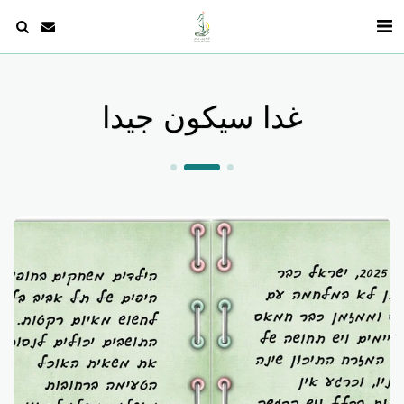
غدا سيكون جيدا