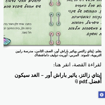
بقلم: إيتاي زالتس ويائير باراش أور، الصف الثامن، مدرسة رابين
التربوية، تلموند. المربي: أوريت دوليف داماششاك
لقراءة القصة، انقر هنا:
إيتاي زالتز، يائير باراش أور - الغد سيكون
أفضل.pdf