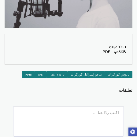
הורד קובץ
PDF • 426KB
يانوش كوركزاك
تدعو إسرائيل كوركزاك
סיפור קצר
שען
צועק
تعليقات