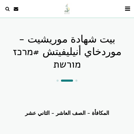
بيت شهادة موريشيت -
موردخاي أنيليفيتش #מרכז
מורשת
المكافأة - الصف العاشر - الثاني عشر