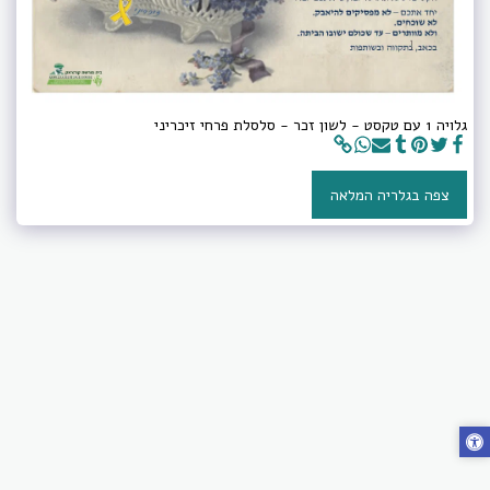
גלויה 1 עם טקסט - לשון זכר - סלסלת פרחי זיכריני
צפה בגלריה המלאה