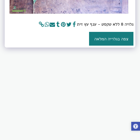
גלויה 8 ללא טקסט - ענף עץ זית
צפה בגלריה המלאה