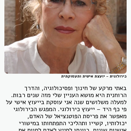
כירולוגית - יועצת אישית ותעסוקתית
באתי מרקע של חינוך ופסיכולוגיה, והדרך
הרוחנית היא מושא העניין שלי מזה שנים רבות.
למעלה משלושים שנה אני עוסקת בייעוץ אישי על
פי כף היד – ייעוץ כירולוגי. המפגש הכירולוגי
מאפשר את פריסת הפוטנציאל של האדם,
יכולותיו, קשייו ותהליכי התפתחותו במישורי
אישיות שונים. כוונתו לסייע לאדם לחוות את