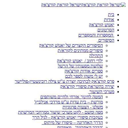
ישראל קוראת קורצ'אק
בית
אודות
יאנוש קורצ'אק
הסרטונים
המסַפרות והמסַפרים
הסיפורים
הסיפורים הקצרים של יאנושׁ קורצ'אק
סיפורים ממתינים לקורא/ת
התהילה
ילדי רחוב / יאנוש קורצ'אק
שלושת מסעותיו של הרשל
ספרים אודות קורצ'אק
יש לי משהו לספר לכם
פרס קורצ'אק לכתיבה יוצרת ע"ש צילה רובינשטיין-פוליישר
יצירה בהשראת סיפורי קורצ'אק
מערכי השיעור
המטה לחינוך אזרחי ולחיים משותפים
מורשת – בית עדות ע"ש מרדכי אנילביץ'
משלנו - הצעות פדגוגיות
מפה ומשם - לקט מערכי שיעור ממרחבי המרשתת
בעקבות סיפורי יאנוש קורצ'אק - לגיל הרך
הדרך האחרונה – סיפורו של מיתוס
'הדרך האחרונה' - מאמרים